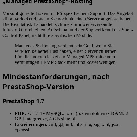
„Managed PrestaShop"-Hosting
Vorkonfigurierte Boxen mit PS-spezifischem Support. Das Angebot
klingt verlockend, wenn Sie noch nie einen Server angefasst haben.
Die Realität ist: Es handelt sich meist um weiterverkaufte
Infrastruktur mit einem Aufschlag, und der Support kennt das Shop-
Control-Panel, nicht Ihre spezifischen Module.
Managed-PS-Hosting verdient sein Geld, wenn Sie
wirklich keinerlei Lust haben, einen Server zu lernen.
Für alle anderen leistet ein Managed VPS mit einem
vernünftigen LEMP-Stack mehr und kostet weniger.
Mindestanforderungen, nach
PrestaShop-Version
PrestaShop 1.7
PHP:
7.1–7.4 •
MySQL:
5.5+ (5.7 empfohlen) •
RAM:
2
GB Untergrenze, 4 GB sinnvoll
Erweiterungen:
curl, gd, intl, mbstring, zip, xml, json,
openssl