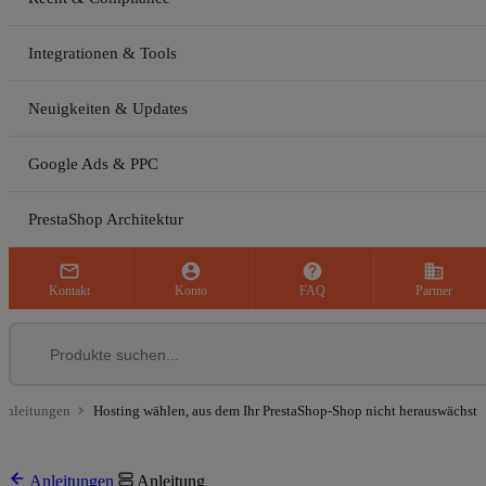
Integrationen & Tools
Neuigkeiten & Updates
Google Ads & PPC
PrestaShop Architektur



business
Kontakt
Konto
FAQ
Partner
Anleitungen
Hosting wählen, aus dem Ihr PrestaShop-Shop nicht herauswächst
Anleitungen
Anleitung