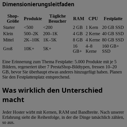
Dimensionierungsleitfaden
Shop-
Tägliche
Produkte
RAM
CPU
Festplatte
Größe
Besucher
Starter
<500
<200
2 GB
1 Kern
20 GB SSD
Klein
500–2K
200–1K
4 GB
2 Kerne
40 GB SSD
Mittel
2K–10K
1K–5K
8 GB
4 Kerne
80 GB SSD
16
4–8
160 GB+
Groß
10K+
5K+
GB+
Kerne
SSD
Eine Erinnerung zum Thema Festplatte: 5.000 Produkte mit je 5
Bildern, regeneriert über 7 PrestaShop-Bildtypen, fressen 10–20
GB, bevor Sie überhaupt etwas anderes hinzugefügt haben. Planen
Sie den Festplattenplatz entsprechend.
Was wirklich den Unterschied
macht
Jeder Hoster wirbt mit Kernen, RAM und Bandbreite. Nach unserer
Erfahrung sieht die Reihenfolge, in der die Dinge tatsächlich zählen,
so aus.