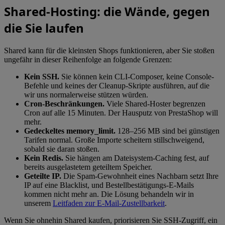
Shared-Hosting: die Wände, gegen
die Sie laufen
Shared kann für die kleinsten Shops funktionieren, aber Sie stoßen
ungefähr in dieser Reihenfolge an folgende Grenzen:
Kein SSH.
Sie können kein CLI-Composer, keine Console-
Befehle und keines der Cleanup-Skripte ausführen, auf die
wir uns normalerweise stützen würden.
Cron-Beschränkungen.
Viele Shared-Hoster begrenzen
Cron auf alle 15 Minuten. Der Hausputz von PrestaShop will
mehr.
Gedeckeltes memory_limit.
128–256 MB sind bei günstigen
Tarifen normal. Große Importe scheitern stillschweigend,
sobald sie daran stoßen.
Kein Redis.
Sie hängen am Dateisystem-Caching fest, auf
bereits ausgelastetem geteiltem Speicher.
Geteilte IP.
Die Spam-Gewohnheit eines Nachbarn setzt Ihre
IP auf eine Blacklist, und Bestellbestätigungs-E-Mails
kommen nicht mehr an. Die Lösung behandeln wir in
unserem
Leitfaden zur E-Mail-Zustellbarkeit
.
Wenn Sie ohnehin Shared kaufen, priorisieren Sie SSH-Zugriff, ein