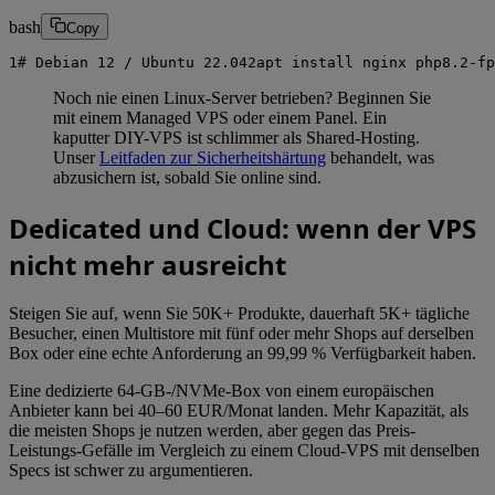
bash
Copy
1
# Debian 12 / Ubuntu 22.04
2
apt
install
nginx
php8.2-fp
Noch nie einen Linux-Server betrieben? Beginnen Sie
mit einem Managed VPS oder einem Panel. Ein
kaputter DIY-VPS ist schlimmer als Shared-Hosting.
Unser
Leitfaden zur Sicherheitshärtung
behandelt, was
abzusichern ist, sobald Sie online sind.
Dedicated und Cloud: wenn der VPS
nicht mehr ausreicht
Steigen Sie auf, wenn Sie 50K+ Produkte, dauerhaft 5K+ tägliche
Besucher, einen Multistore mit fünf oder mehr Shops auf derselben
Box oder eine echte Anforderung an 99,99 % Verfügbarkeit haben.
Eine dedizierte 64-GB-/NVMe-Box von einem europäischen
Anbieter kann bei 40–60 EUR/Monat landen. Mehr Kapazität, als
die meisten Shops je nutzen werden, aber gegen das Preis-
Leistungs-Gefälle im Vergleich zu einem Cloud-VPS mit denselben
Specs ist schwer zu argumentieren.