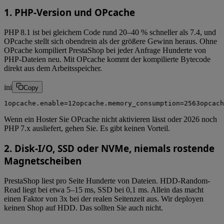
1. PHP-Version und OPcache
PHP 8.1 ist bei gleichem Code rund 20–40 % schneller als 7.4, und
OPcache stellt sich obendrein als der größere Gewinn heraus. Ohne
OPcache kompiliert PrestaShop bei jeder Anfrage Hunderte von
PHP-Dateien neu. Mit OPcache kommt der kompilierte Bytecode
direkt aus dem Arbeitsspeicher.
ini
Copy
1
opcache.enable
=
1
2
opcache.memory_consumption
=
256
3
opcach
Wenn ein Hoster Sie OPcache nicht aktivieren lässt oder 2026 noch
PHP 7.x ausliefert, gehen Sie. Es gibt keinen Vorteil.
2. Disk-I/O, SSD oder NVMe, niemals rostende
Magnetscheiben
PrestaShop liest pro Seite Hunderte von Dateien. HDD-Random-
Read liegt bei etwa 5–15 ms, SSD bei 0,1 ms. Allein das macht
einen Faktor von 3x bei der realen Seitenzeit aus. Wir deployen
keinen Shop auf HDD. Das sollten Sie auch nicht.