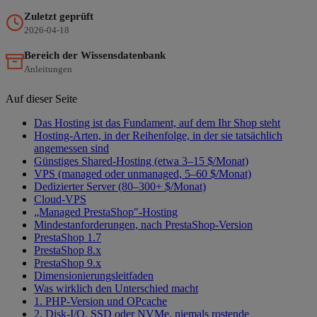
Zuletzt geprüft
2026-04-18
Bereich der Wissensdatenbank
Anleitungen
Auf dieser Seite
Das Hosting ist das Fundament, auf dem Ihr Shop steht
Hosting-Arten, in der Reihenfolge, in der sie tatsächlich
angemessen sind
Günstiges Shared-Hosting (etwa 3–15 $/Monat)
VPS (managed oder unmanaged, 5–60 $/Monat)
Dedizierter Server (80–300+ $/Monat)
Cloud-VPS
„Managed PrestaShop"-Hosting
Mindestanforderungen, nach PrestaShop-Version
PrestaShop 1.7
PrestaShop 8.x
PrestaShop 9.x
Dimensionierungsleitfaden
Was wirklich den Unterschied macht
1. PHP-Version und OPcache
2. Disk-I/O, SSD oder NVMe, niemals rostende