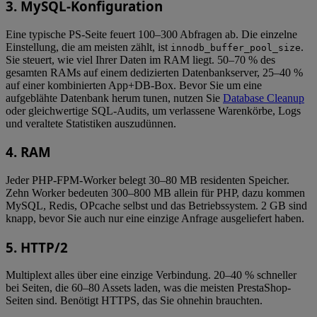
3. MySQL-Konfiguration
Eine typische PS-Seite feuert 100–300 Abfragen ab. Die einzelne
Einstellung, die am meisten zählt, ist
.
innodb_buffer_pool_size
Sie steuert, wie viel Ihrer Daten im RAM liegt. 50–70 % des
gesamten RAMs auf einem dedizierten Datenbankserver, 25–40 %
auf einer kombinierten App+DB-Box. Bevor Sie um eine
aufgeblähte Datenbank herum tunen, nutzen Sie
Database Cleanup
oder gleichwertige SQL-Audits, um verlassene Warenkörbe, Logs
und veraltete Statistiken auszudünnen.
4. RAM
Jeder PHP-FPM-Worker belegt 30–80 MB residenten Speicher.
Zehn Worker bedeuten 300–800 MB allein für PHP, dazu kommen
MySQL, Redis, OPcache selbst und das Betriebssystem. 2 GB sind
knapp, bevor Sie auch nur eine einzige Anfrage ausgeliefert haben.
5. HTTP/2
Multiplext alles über eine einzige Verbindung. 20–40 % schneller
bei Seiten, die 60–80 Assets laden, was die meisten PrestaShop-
Seiten sind. Benötigt HTTPS, das Sie ohnehin brauchten.