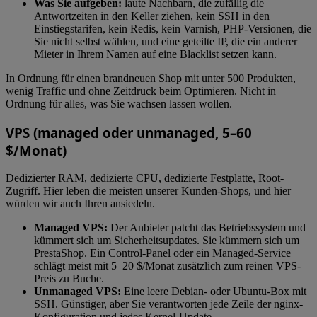
Was Sie aufgeben:
laute Nachbarn, die zufällig die
Antwortzeiten in den Keller ziehen, kein SSH in den
Einstiegstarifen, kein Redis, kein Varnish, PHP-Versionen, die
Sie nicht selbst wählen, und eine geteilte IP, die ein anderer
Mieter in Ihrem Namen auf eine Blacklist setzen kann.
In Ordnung für einen brandneuen Shop mit unter 500 Produkten,
wenig Traffic und ohne Zeitdruck beim Optimieren. Nicht in
Ordnung für alles, was Sie wachsen lassen wollen.
VPS (managed oder unmanaged, 5–60
$/Monat)
Dedizierter RAM, dedizierte CPU, dedizierte Festplatte, Root-
Zugriff. Hier leben die meisten unserer Kunden-Shops, und hier
würden wir auch Ihren ansiedeln.
Managed VPS:
Der Anbieter patcht das Betriebssystem und
kümmert sich um Sicherheitsupdates. Sie kümmern sich um
PrestaShop. Ein Control-Panel oder ein Managed-Service
schlägt meist mit 5–20 $/Monat zusätzlich zum reinen VPS-
Preis zu Buche.
Unmanaged VPS:
Eine leere Debian- oder Ubuntu-Box mit
SSH. Günstiger, aber Sie verantworten jede Zeile der nginx-
Konfiguration und jedes Kernel-Update.