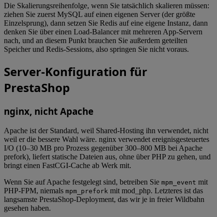
Die Skalierungsreihenfolge, wenn Sie tatsächlich skalieren müssen:
ziehen Sie zuerst MySQL auf einen eigenen Server (der größte
Einzelsprung), dann setzen Sie Redis auf eine eigene Instanz, dann
denken Sie über einen Load-Balancer mit mehreren App-Servern
nach, und an diesem Punkt brauchen Sie außerdem geteilten
Speicher und Redis-Sessions, also springen Sie nicht voraus.
Server-Konfiguration für
PrestaShop
nginx, nicht Apache
Apache ist der Standard, weil Shared-Hosting ihn verwendet, nicht
weil er die bessere Wahl wäre. nginx verwendet ereignisgesteuertes
I/O (10–30 MB pro Prozess gegenüber 300–800 MB bei Apache
prefork), liefert statische Dateien aus, ohne über PHP zu gehen, und
bringt einen FastCGI-Cache ab Werk mit.
Wenn Sie auf Apache festgelegt sind, betreiben Sie
mit
mpm_event
PHP-FPM, niemals
mit mod_php. Letzteres ist das
mpm_prefork
langsamste PrestaShop-Deployment, das wir je in freier Wildbahn
gesehen haben.