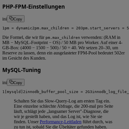
PHP-FPM-Einstellungen
ini
Copy
1
pm
=
d
y
n
a
m
i
c
2
pm.max_children
=
20
3
pm.start_servers
=
5
Die Formel, die wir für
verwenden: (RAM in
pm.max_children
MB − MySQL-Footprint − OS) / 50 MB pro Worker. Auf einer 4-
GB-Box: (4000 − 1500 − 500) / 50 = 40. Wir setzen 20–30, um
Reserve zu lassen, denn ein ausgelasteter FPM-Pool bedeutet 502er
im Gesicht des Kunden.
MySQL-Tuning
ini
Copy
1
[mysqld]
2
innodb_buffer_pool_size
=
2
G
3
innodb_log_file_
Schalten Sie das Slow-Query-Log am ersten Tag ein.
Eine einzelne schlechte Abfrage, die 200-mal pro Seite
läuft, schlägt jede „langsamer Server"-Diagnose, die
wir je gestellt haben, und das Log ist, wie Sie sie
finden. Unser
Performance-Leitfaden
führt durch, was
zu tun ist, sobald Sie die Übeltäter gefunden haben.