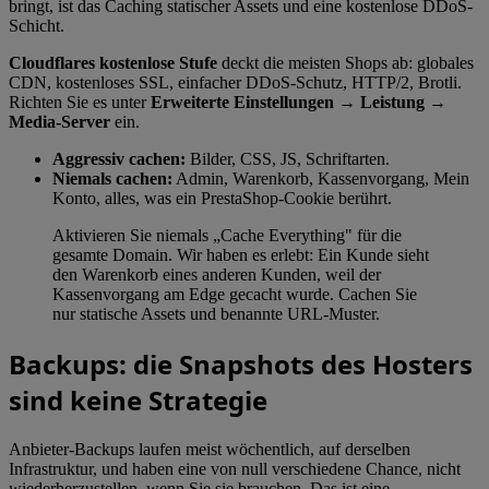
bringt, ist das Caching statischer Assets und eine kostenlose DDoS-
Schicht.
Cloudflares kostenlose Stufe
deckt die meisten Shops ab: globales
CDN, kostenloses SSL, einfacher DDoS-Schutz, HTTP/2, Brotli.
Richten Sie es unter
Erweiterte Einstellungen → Leistung →
Media-Server
ein.
Aggressiv cachen:
Bilder, CSS, JS, Schriftarten.
Niemals cachen:
Admin, Warenkorb, Kassenvorgang, Mein
Konto, alles, was ein PrestaShop-Cookie berührt.
Aktivieren Sie niemals „Cache Everything" für die
gesamte Domain. Wir haben es erlebt: Ein Kunde sieht
den Warenkorb eines anderen Kunden, weil der
Kassenvorgang am Edge gecacht wurde. Cachen Sie
nur statische Assets und benannte URL-Muster.
Backups: die Snapshots des Hosters
sind keine Strategie
Anbieter-Backups laufen meist wöchentlich, auf derselben
Infrastruktur, und haben eine von null verschiedene Chance, nicht
wiederherzustellen, wenn Sie sie brauchen. Das ist eine