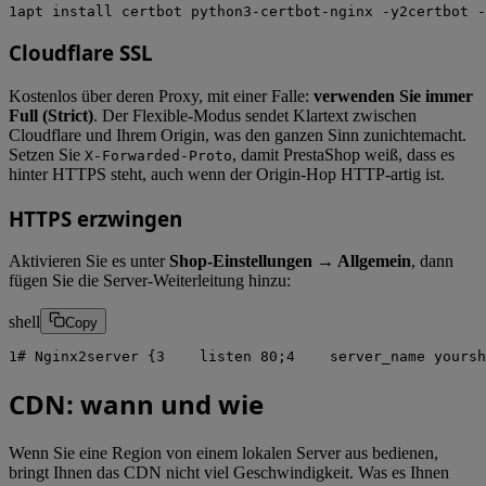
1
apt
install
certbot
python3-certbot-nginx
-y
2
certbot
-
Cloudflare SSL
Kostenlos über deren Proxy, mit einer Falle:
verwenden Sie immer
Full (Strict)
. Der Flexible-Modus sendet Klartext zwischen
Cloudflare und Ihrem Origin, was den ganzen Sinn zunichtemacht.
Setzen Sie
, damit PrestaShop weiß, dass es
X-Forwarded-Proto
hinter HTTPS steht, auch wenn der Origin-Hop HTTP-artig ist.
HTTPS erzwingen
Aktivieren Sie es unter
Shop-Einstellungen → Allgemein
, dann
fügen Sie die Server-Weiterleitung hinzu:
shell
Copy
1
# Nginx
2
server
{
3
listen
80
;
4
server_name
y
o
u
r
s
h
CDN: wann und wie
Wenn Sie eine Region von einem lokalen Server aus bedienen,
bringt Ihnen das CDN nicht viel Geschwindigkeit. Was es Ihnen