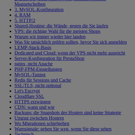
Magnetscheiben
3. MySQL-Konfiguration
4. RAM
5. HTTP/2
Shared-Hosting: die Wände, gegen die Sie laufen
VPS: die richtige Wahl für die meisten Shops
Warum wir immer wieder hier landen
Was Sie tatsächlich prüfen sollten, bevor Sie sich anmelden
LEMP-Stack-Basis
Dedicated und Cloud: wenn der VPS nicht mehr ausreicht
Server-Konfiguration für PrestaShop
nginx, nicht Apache
PHP-FPM-Einstellungen
MySQL-Tuning
Redis für Sessions und Cache
SSL/TLS, nicht optional
Let's Encrypt
Cloudflare SSL
HTTPS erzwingen
CDN: wann und wie
Backups: die Snapshots des Hosters sind keine Strategie
Umzug zwischen Hostern
Wo Migrationen schiefgehen
Warnsignale: gehen Sie weg, wenn Sie diese sehen
Technisch