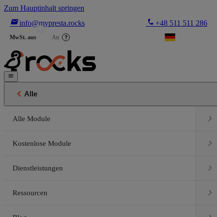
Zum Hauptinhalt springen

phone
info@mypresta.rocks
+48 511 511 286


€
MwSt. aus
An
?


Alle

Alle Module

Kostenlose Module

Dienstleistungen

Ressourcen