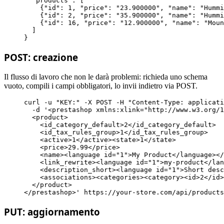
"products"
:
[
{
"id"
:
1
,
"price"
:
"23.900000"
,
"name"
:
"Hummi
{
"id"
:
2
,
"price"
:
"35.900000"
,
"name"
:
"Hummi
{
"id"
:
16
,
"price"
:
"12.900000"
,
"name"
:
"Moun
]
}
POST: creazione
Il flusso di lavoro che non le darà problemi: richieda uno schema
vuoto, compili i campi obbligatori, lo invii indietro via POST.
curl -u 
"KEY:"
 -X POST -H 
"Content-Type: applicati
  -d 
'<prestashop xmlns:xlink="http://www.w3.org/1
  <product>

    <id_category_default>2</id_category_default>

    <id_tax_rules_group>1</id_tax_rules_group>

    <active>1</active><state>1</state>

    <price>29.99</price>

    <name><language id="1">My Product</language></
    <link_rewrite><language id="1">my-product</lan
    <description_short><language id="1">Short desc
    <associations><categories><category><id>2</id>
  </product>

</prestashop>'
 https://your-store.com/api/products
PUT: aggiornamento