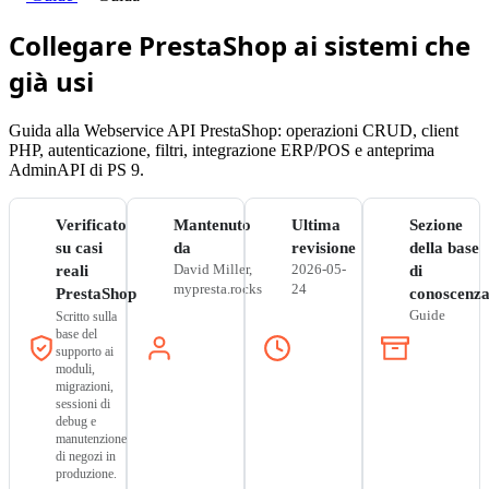
Collegare PrestaShop ai sistemi che
già usi
Guida alla Webservice API PrestaShop: operazioni CRUD, client
PHP, autenticazione, filtri, integrazione ERP/POS e anteprima
AdminAPI di PS 9.
Verificato
Mantenuto
Ultima
Sezione
su casi
da
revisione
della base
David Miller,
2026-05-
reali
di
mypresta.rocks
24
PrestaShop
conoscenz
Guide
Scritto sulla
base del
supporto ai
moduli,
migrazioni,
sessioni di
debug e
manutenzione
di negozi in
produzione.