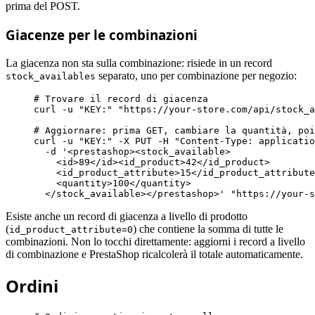
prima del POST.
Giacenze per le combinazioni
La giacenza non sta sulla combinazione: risiede in un record
separato, uno per combinazione per negozio:
stock_availables
# Trovare il record di giacenza
curl -u 
"KEY:"
"https://your-store.com/api/stock_a
# Aggiornare: prima GET, cambiare la quantità, poi
curl -u 
"KEY:"
 -X PUT -H 
"Content-Type: applicatio
  -d 
'<prestashop><stock_available>

    <id>89</id><id_product>42</id_product>

    <id_product_attribute>15</id_product_attribute
    <quantity>100</quantity>

  </stock_available></prestashop>'
"https://your-s
Esiste anche un record di giacenza a livello di prodotto
(
) che contiene la somma di tutte le
id_product_attribute=0
combinazioni. Non lo tocchi direttamente: aggiorni i record a livello
di combinazione e PrestaShop ricalcolerà il totale automaticamente.
Ordini