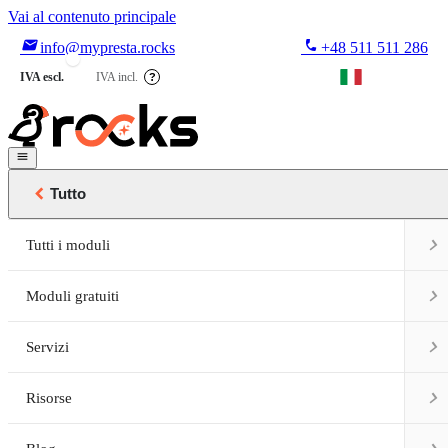
Vai al contenuto principale

phone
info@mypresta.rocks
+48 511 511 286


€
IVA escl.
IVA incl.
?


Tutto

Tutti i moduli

Moduli gratuiti

Servizi

Risorse