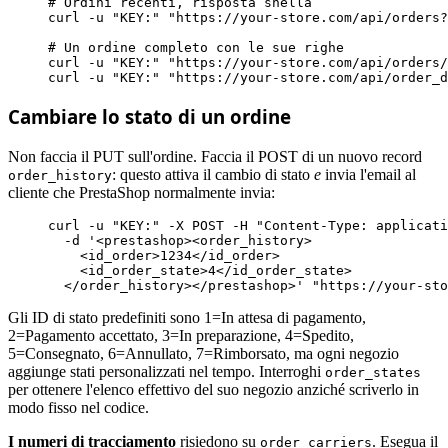
# Ordini recenti, risposta snella
curl -u 
"KEY:"
"https://your-store.com/api/orders?
# Un ordine completo con le sue righe
curl -u 
"KEY:"
"https://your-store.com/api/orders/
curl -u 
"KEY:"
"https://your-store.com/api/order_d
Cambiare lo stato di un ordine
Non faccia il PUT sull'ordine. Faccia il POST di un nuovo record
: questo attiva il cambio di stato
e
invia l'email al
order_history
cliente che PrestaShop normalmente invia:
curl -u 
"KEY:"
 -X POST -H 
"Content-Type: applicati
  -d 
'<prestashop><order_history>

    <id_order>1234</id_order>

    <id_order_state>4</id_order_state>

  </order_history></prestashop>'
"https://your-sto
Gli ID di stato predefiniti sono 1=In attesa di pagamento,
2=Pagamento accettato, 3=In preparazione, 4=Spedito,
5=Consegnato, 6=Annullato, 7=Rimborsato, ma ogni negozio
aggiunge stati personalizzati nel tempo. Interroghi
order_states
per ottenere l'elenco effettivo del suo negozio anziché scriverlo in
modo fisso nel codice.
I numeri di tracciamento
risiedono su
. Esegua il
order_carriers