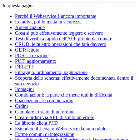
In questa pagina
Perché il Webservice è ancora importante
Lo attivi, poi lo metta in sicurezza
Autenticazione
Cosa si può effettivamente leggere e scrivere
Test di verifica rapido dell'API, pronto da copiare
CRUD: le quattro operazioni che farà davvero
GET: lettura
POST: creazione
PUT: aggiornamento
DELETE
Filtraggio, ordinamento, paginazione
Scoperta dello schema: effettivamente documentata dentro il
suo negozio
Immagini
Combinazioni: la parte che mette tutti in difficoltà
Giacenze per le combinazioni
Ordini
Cambiare lo stato di un ordine
Creare ordini via API: di solito un errore
La libreria client PHP
Estendere il Legacy Webservice da un modulo
Forme comuni di integrazione
PrestaShop 9: l'AdminAPI esiste, ma il Webservice non è