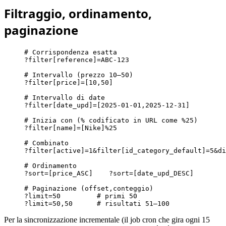
Filtraggio, ordinamento,
paginazione
# Corrispondenza esatta

?filter[reference]=ABC-123

# Intervallo (prezzo 10–50)

?filter[price]=[10,50]

# Intervallo di date

?filter[date_upd]=[2025-01-01,2025-12-31]

# Inizia con (% codificato in URL come %25)

?filter[name]=[Nike]%25

# Combinato

?filter[active]=1&filter[id_category_default]=5&di
# Ordinamento

?sort=[price_ASC]    ?sort=[date_upd_DESC]

# Paginazione (offset,conteggio)

?limit=50         # primi 50

?limit=50,50      # risultati 51–100
Per la sincronizzazione incrementale (il job cron che gira ogni 15