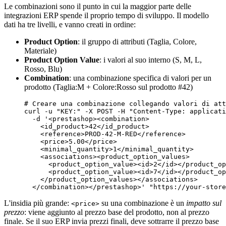
Le combinazioni sono il punto in cui la maggior parte delle
integrazioni ERP spende il proprio tempo di sviluppo. Il modello
dati ha tre livelli, e vanno creati in ordine:
Product Option
: il gruppo di attributi (Taglia, Colore,
Materiale)
Product Option Value
: i valori al suo interno (S, M, L,
Rosso, Blu)
Combination
: una combinazione specifica di valori per un
prodotto (Taglia:M + Colore:Rosso sul prodotto #42)
# Creare una combinazione collegando valori di att
curl -u 
"KEY:"
 -X POST -H 
"Content-Type: applicati
  -d 
'<prestashop><combination>

    <id_product>42</id_product>

    <reference>PROD-42-M-RED</reference>

    <price>5.00</price>

    <minimal_quantity>1</minimal_quantity>

    <associations><product_option_values>

      <product_option_value><id>2</id></product_op
      <product_option_value><id>7</id></product_op
    </product_option_values></associations>

  </combination></prestashop>'
"https://your-store
L'insidia più grande:
su una combinazione è un
impatto sul
<price>
prezzo
: viene aggiunto al prezzo base del prodotto, non al prezzo
finale. Se il suo ERP invia prezzi finali, deve sottrarre il prezzo base