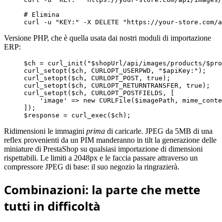
# Elimina
curl -u 
"KEY:"
 -X DELETE 
"https://your-store.com/a
Versione PHP, che è quella usata dai nostri moduli di importazione
ERP:
$ch
=
 curl_init
(
"$shopUrl/api/images/products/$pro
curl_setopt
(
$ch
,
 CURLOPT_USERPWD
,
"$apiKey:"
)
;
curl_setopt
(
$ch
,
 CURLOPT_POST
,
 true
)
;
curl_setopt
(
$ch
,
 CURLOPT_RETURNTRANSFER
,
 true
)
;
curl_setopt
(
$ch
,
 CURLOPT_POSTFIELDS
,
[
'image'
=>
new
 CURLFile
(
$imagePath
,
 mime_conte
]
)
;
$response
=
 curl_exec
(
$ch
)
;
Ridimensioni le immagini
prima
di caricarle. JPEG da 5MB di una
reflex provenienti da un PIM manderanno in tilt la generazione delle
miniature di PrestaShop su qualsiasi importazione di dimensioni
rispettabili. Le limiti a 2048px e le faccia passare attraverso un
compressore JPEG di base: il suo negozio la ringrazierà.
Combinazioni: la parte che mette
tutti in difficoltà