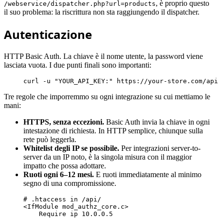
, è proprio questo
/webservice/dispatcher.php?url=products
il suo problema: la riscrittura non sta raggiungendo il dispatcher.
Autenticazione
HTTP Basic Auth. La chiave è il nome utente, la password viene
lasciata vuota. I due punti finali sono importanti:
curl -u 
"YOUR_API_KEY:"
 https://your-store.com/api
Tre regole che imporremmo su ogni integrazione su cui mettiamo le
mani:
HTTPS, senza eccezioni.
Basic Auth invia la chiave in ogni
intestazione di richiesta. In HTTP semplice, chiunque sulla
rete può leggerla.
Whitelist degli IP se possibile.
Per integrazioni server-to-
server da un IP noto, è la singola misura con il maggior
impatto che possa adottare.
Ruoti ogni 6–12 mesi.
E ruoti immediatamente al minimo
segno di una compromissione.
# .htaccess in /api/
<
IfModule
 mod_authz_core.c
>
Require
 ip 
10.0
.
0.5