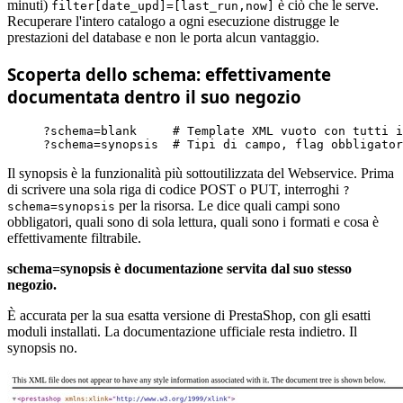
minuti)
è ciò che le serve.
filter[date_upd]=[last_run,now]
Recuperare l'intero catalogo a ogni esecuzione distrugge le
prestazioni del database e non le porta alcun vantaggio.
Scoperta dello schema: effettivamente
documentata dentro il suo negozio
?schema=blank     # Template XML vuoto con tutti i
?schema=synopsis  # Tipi di campo, flag obbligato
Il synopsis è la funzionalità più sottoutilizzata del Webservice. Prima
di scrivere una sola riga di codice POST o PUT, interroghi
?
per la risorsa. Le dice quali campi sono
schema=synopsis
obbligatori, quali sono di sola lettura, quali sono i formati e cosa è
effettivamente filtrabile.
schema=synopsis è documentazione servita dal suo stesso
negozio.
È accurata per la sua esatta versione di PrestaShop, con gli esatti
moduli installati. La documentazione ufficiale resta indietro. Il
synopsis no.