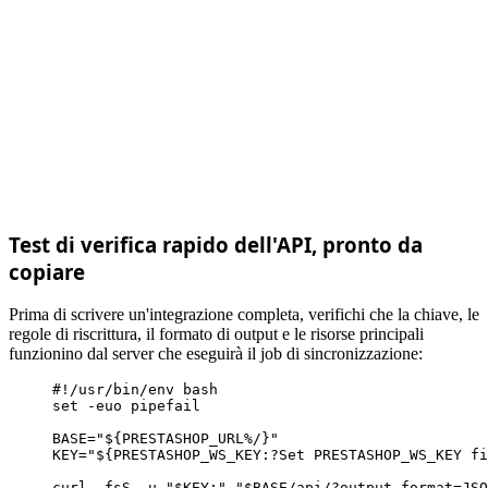
Test di verifica rapido dell'API, pronto da
copiare
Prima di scrivere un'integrazione completa, verifichi che la chiave, le
regole di riscrittura, il formato di output e le risorse principali
funzionino dal server che eseguirà il job di sincronizzazione:
#!/usr/bin/env bash
set
 -euo pipefail

BASE
=
"${PRESTASHOP_URL%/}"
KEY
=
"${PRESTASHOP_WS_KEY:?Set PRESTASHOP_WS_KEY fi
curl -fsS -u 
"$KEY:"
"$BASE/api/?output_format=JSO