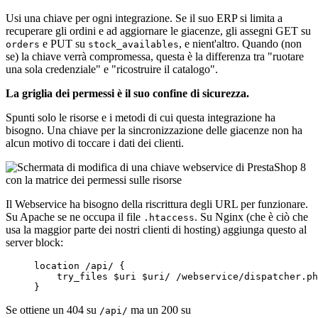
Usi una chiave per ogni integrazione. Se il suo ERP si limita a
recuperare gli ordini e ad aggiornare le giacenze, gli assegni GET su
e PUT su
, e nient'altro. Quando (non
orders
stock_availables
se) la chiave verrà compromessa, questa è la differenza tra "ruotare
una sola credenziale" e "ricostruire il catalogo".
La griglia dei permessi è il suo confine di sicurezza.
Spunti solo le risorse e i metodi di cui questa integrazione ha
bisogno. Una chiave per la sincronizzazione delle giacenze non ha
alcun motivo di toccare i dati dei clienti.
Il Webservice ha bisogno della riscrittura degli URL per funzionare.
Su Apache se ne occupa il file
. Su Nginx (che è ciò che
.htaccess
usa la maggior parte dei nostri clienti di hosting) aggiunga questo al
server block:
location
 /api/ 
{
try_files
$uri
$uri
/ /webservice/dispatcher.ph
}
Se ottiene un 404 su
ma un 200 su
/api/