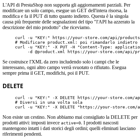
L'API di PrestaShop non supporta gli aggiornamenti parziali. Per
modificare un solo campo, esegue un GET dell'intera risorsa, la
modifica e fa il PUT di tutto quanto indietro. Questa è la singola
causa più frequente delle segnalazioni del tipo "l'API ha azzerato la
descrizione del mio prodotto" che riceviamo.
curl -u 
"KEY:"
 https://your-store.com/api/products
# Modificare product.xml: poi rimandarlo indietro 
curl -u 
"KEY:"
 -X PUT -H 
"Content-Type: applicatio
     -d @product.xml https://your-store.com/api/pr
Se costruisce l'XML da zero includendo solo i campi che le
interessano, ogni altro campo verrà svuotato o rifiutato. Esegua
sempre prima il GET, modifichi, poi il PUT.
DELETE
curl -u 
"KEY:"
 -X DELETE https://your-store.com/ap
# Diversi in una volta sola
curl -u 
"KEY:"
 -X DELETE 
"https://your-store.com/a
Non esiste un cestino. Non abbiamo mai consigliato la DELETE per
prodotti attivi: imposti invece
. I prodotti nascosti
active=0
mantengono intatti i dati storici degli ordini; quelli eliminati lasciano
riferimenti pendenti.