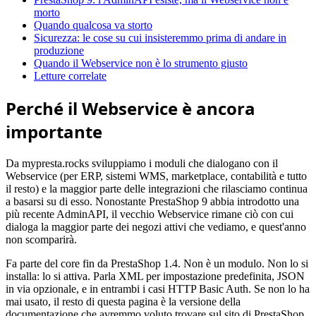
morto
Quando qualcosa va storto
Sicurezza: le cose su cui insisteremmo prima di andare in
produzione
Quando il Webservice non è lo strumento giusto
Letture correlate
Perché il Webservice è ancora
importante
Da mypresta.rocks sviluppiamo i moduli che dialogano con il
Webservice (per ERP, sistemi WMS, marketplace, contabilità e tutto
il resto) e la maggior parte delle integrazioni che rilasciamo continua
a basarsi su di esso. Nonostante PrestaShop 9 abbia introdotto una
più recente AdminAPI, il vecchio Webservice rimane ciò con cui
dialoga la maggior parte dei negozi attivi che vediamo, e quest'anno
non scomparirà.
Fa parte del core fin da PrestaShop 1.4. Non è un modulo. Non lo si
installa: lo si attiva. Parla XML per impostazione predefinita, JSON
in via opzionale, e in entrambi i casi HTTP Basic Auth. Se non lo ha
mai usato, il resto di questa pagina è la versione della
documentazione che avremmo voluto trovare sul sito di PrestaShop.