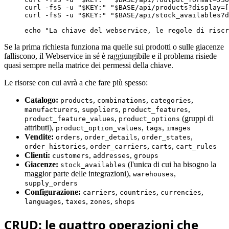
curl -fsS -u 
"$KEY:"
"$BASE/api/products?display=[
curl -fsS -u 
"$KEY:"
"$BASE/api/stock_availables?d
echo 
"La chiave del webservice, le regole di riscr
Se la prima richiesta funziona ma quelle sui prodotti o sulle giacenze
falliscono, il Webservice in sé è raggiungibile e il problema risiede
quasi sempre nella matrice dei permessi della chiave.
Le risorse con cui avrà a che fare più spesso:
Catalogo:
,
,
,
products
combinations
categories
,
,
,
manufacturers
suppliers
product_features
,
(gruppi di
product_feature_values
product_options
attributi),
,
,
product_option_values
tags
images
Vendite:
,
,
,
orders
order_details
order_states
,
,
,
order_histories
order_carriers
carts
cart_rules
Clienti:
,
,
customers
addresses
groups
Giacenze:
(l'unica di cui ha bisogno la
stock_availables
maggior parte delle integrazioni),
,
warehouses
supply_orders
Configurazione:
,
,
,
carriers
countries
currencies
,
,
,
languages
taxes
zones
shops
CRUD: le quattro operazioni che