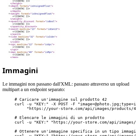
Immagini
Le immagini non passano dall'XML: passano attraverso un upload
multipart a un endpoint separato:
# Caricare un'immagine sul prodotto 42
curl -u 
"KEY:"
 -X POST -F 
"image=@photo.jpg;type=i
"https://your-store.com/api/images/products/4
# Elencare le immagini di un prodotto
curl -u 
"KEY:"
"https://your-store.com/api/images/
# Ottenere un'immagine specifica in un tipo immagi
curl -u 
"KEY:"
"https://your-store.com/api/images/