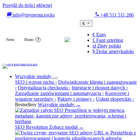
Przejdź do treści głównej

phone
info@mypresta.rocks
+48 511 511 286

€
€
Euro

Netto
Brutto
£
Funt szterling
?
zł
Złoty polski
$
Dolar amerykański
Wszystkie moduły
SEO i wzrost ruchu
›
Doświadczenie klienta i zaangażowanie
›
Optymalizacja checkoutu
›
Integracje i eksport danych
›
Zarządzanie zamówieniami i automatyzacja
›
Konwersje i
wsparcie sprzedaży
›
Pakiety i zestawy
›
Usługi eksperckie
›
Bestsellery
Wszystkie moduły →
SEO Revolution
Zobacz moduł →