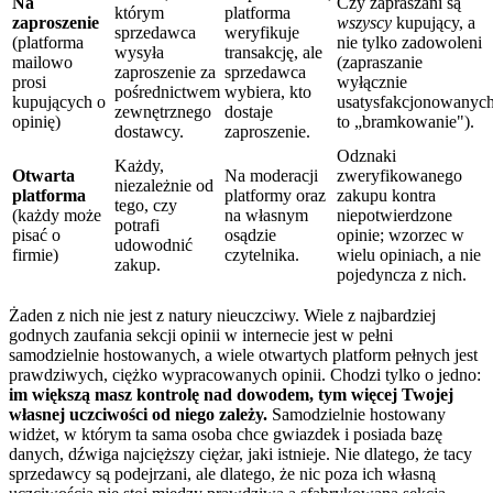
Na
Czy zapraszani są
którym
platforma
zaproszenie
wszyscy
kupujący, a
sprzedawca
weryfikuje
(platforma
nie tylko zadowoleni
wysyła
transakcję, ale
mailowo
(zapraszanie
zaproszenie za
sprzedawca
prosi
wyłącznie
pośrednictwem
wybiera, kto
kupujących o
usatysfakcjonowanyc
zewnętrznego
dostaje
opinię)
to „bramkowanie").
dostawcy.
zaproszenie.
Odznaki
Każdy,
Otwarta
Na moderacji
zweryfikowanego
niezależnie od
platforma
platformy oraz
zakupu kontra
tego, czy
(każdy może
na własnym
niepotwierdzone
potrafi
pisać o
osądzie
opinie; wzorzec w
udowodnić
firmie)
czytelnika.
wielu opiniach, a nie
zakup.
pojedyncza z nich.
Żaden z nich nie jest z natury nieuczciwy. Wiele z najbardziej
godnych zaufania sekcji opinii w internecie jest w pełni
samodzielnie hostowanych, a wiele otwartych platform pełnych jest
prawdziwych, ciężko wypracowanych opinii. Chodzi tylko o jedno:
im większą masz kontrolę nad dowodem, tym więcej Twojej
własnej uczciwości od niego zależy.
Samodzielnie hostowany
widżet, w którym ta sama osoba chce gwiazdek i posiada bazę
danych, dźwiga najcięższy ciężar, jaki istnieje. Nie dlatego, że tacy
sprzedawcy są podejrzani, ale dlatego, że nic poza ich własną