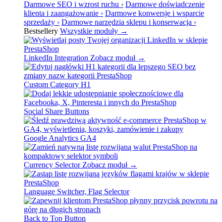
Darmowe SEO i wzrost ruchu
›
Darmowe doświadczenie
klienta i zaangażowanie
›
Darmowe konwersje i wsparcie
sprzedaży
›
Darmowe narzędzia sklepu i konserwacja
›
Bestsellery
Wszystkie moduły →
LinkedIn Integration
Zobacz moduł →
Custom Category H1
Social Share Buttons
Google Analytics GA4
Currency Selector
Zobacz moduł →
Language Switcher, Flag Selector
Back to Top Button