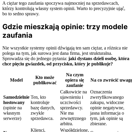
A ciężar tego zaufania spoczywa najmocniej na sprzedawcach,
którzy kontrolują własny system opinii. Warto to precyzyjnie ująć,
bo to sedno sprawy.
Gdzie mieszkają opinie: trzy modele
zaufania
Nie wszystkie systemy opinii dźwigają ten sam ciężar, a różnica nie
polega na tym, jak surowa jest dana firma, jest strukturalna.
Sprowadza się do jednego pytania:
jaki dystans dzieli osobę, która
chce pięciu gwiazdek, od przycisku, który je publikuje?
Na czym
Kto może
Model
opiera się
Na co zwrócić uwag
publikować
zaufanie
Całkowicie na
Oznaczenia
Samodzielnie
Ten, kto
ujawnieniu i
zweryfikowanego
hostowany
kontroluje
uczciwości
zakupu, widoczne
(opinie na
bazę danych,
sprzedawcy.
opinie negatywne,
własnym
zwykle
Nie ma
jasna informacja o
serwerze)
sprzedawca.
zewnętrznego
tym, jak opinie są
arbitra.
zbierane.
Klienci,
Współdzielone,