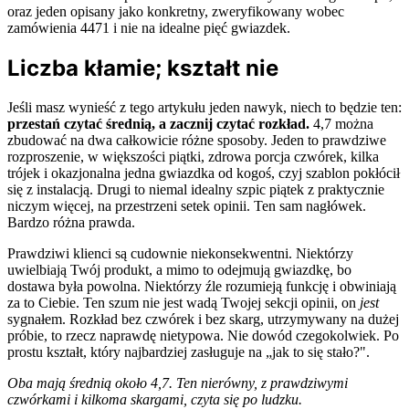
Liczba kłamie; kształt nie
Jeśli masz wynieść z tego artykułu jeden nawyk, niech to będzie ten:
przestań czytać średnią, a zacznij czytać rozkład.
4,7 można
zbudować na dwa całkowicie różne sposoby. Jeden to prawdziwe
rozproszenie, w większości piątki, zdrowa porcja czwórek, kilka
trójek i okazjonalna jedna gwiazdka od kogoś, czyj szablon pokłócił
się z instalacją. Drugi to niemal idealny szpic piątek z praktycznie
niczym więcej, na przestrzeni setek opinii. Ten sam nagłówek.
Bardzo różna prawda.
Prawdziwi klienci są cudownie niekonsekwentni. Niektórzy
uwielbiają Twój produkt, a mimo to odejmują gwiazdkę, bo
dostawa była powolna. Niektórzy źle rozumieją funkcję i obwiniają
za to Ciebie. Ten szum nie jest wadą Twojej sekcji opinii, on
jest
sygnałem. Rozkład bez czwórek i bez skarg, utrzymywany na dużej
próbie, to rzecz naprawdę nietypowa. Nie dowód czegokolwiek. Po
prostu kształt, który najbardziej zasługuje na „jak to się stało?".
Oba mają średnią około 4,7. Ten nierówny, z prawdziwymi
czwórkami i kilkoma skargami, czyta się po ludzku.