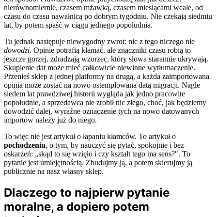
nierównomiernie, czasem mżawką, czasem miesiącami wcale, od
czasu do czasu nawałnicą po dobrym tygodniu. Nie czekają siedmiu
lat, by potem spaść w ciągu jednego popołudnia.
Tu jednak następuje niewygodny zwrot: nic z tego niczego nie
dowodzi
. Opinie potrafią kłamać, ale znaczniki czasu robią to
jeszcze gorzej, zdradzają wzorzec, który słowa starannie ukrywają.
Skupienie dat może mieć całkowicie niewinne wytłumaczenie.
Przenieś sklep z jednej platformy na drugą, a każda zaimportowana
opinia może zostać na nowo ostemplowana datą migracji. Nagle
siedem lat prawdziwej historii wygląda jak jedno pracowite
popołudnie, a sprzedawca nie zrobił nic złego, choć, jak będziemy
dowodzić dalej, wyraźne oznaczenie tych na nowo datowanych
importów należy już do niego.
To więc nie jest artykuł o łapaniu kłamców. To artykuł o
pochodzeniu
, o tym, by nauczyć się pytać, spokojnie i bez
oskarżeń: „skąd to się wzięło i czy kształt tego ma sens?". To
pytanie jest umiejętnością. Zbudujmy ją, a potem skierujmy ją
publicznie na nasz własny sklep.
Dlaczego to najpierw pytanie
moralne, a dopiero potem