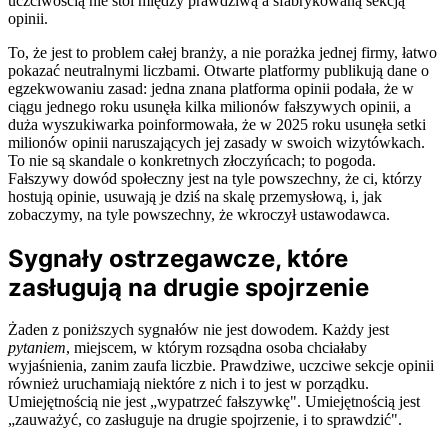
uczciwością nie stoi między prawdziwą a sfabrykowaną sekcją
opinii.
To, że jest to problem całej branży, a nie porażka jednej firmy, łatwo
pokazać neutralnymi liczbami. Otwarte platformy publikują dane o
egzekwowaniu zasad: jedna znana platforma opinii podała, że w
ciągu jednego roku usunęła kilka milionów fałszywych opinii, a
duża wyszukiwarka poinformowała, że w 2025 roku usunęła setki
milionów opinii naruszających jej zasady w swoich wizytówkach.
To nie są skandale o konkretnych złoczyńcach; to pogoda.
Fałszywy dowód społeczny jest na tyle powszechny, że ci, którzy
hostują opinie, usuwają je dziś na skalę przemysłową, i, jak
zobaczymy, na tyle powszechny, że wkroczył ustawodawca.
Sygnały ostrzegawcze, które
zasługują na drugie spojrzenie
Żaden z poniższych sygnałów nie jest dowodem. Każdy jest
pytaniem
, miejscem, w którym rozsądna osoba chciałaby
wyjaśnienia, zanim zaufa liczbie. Prawdziwe, uczciwe sekcje opinii
również uruchamiają niektóre z nich i to jest w porządku.
Umiejętnością nie jest „wypatrzeć fałszywkę". Umiejętnością jest
„zauważyć, co zasługuje na drugie spojrzenie, i to sprawdzić".