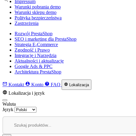

Impressum
Warunki pobrania demo
Warunki sklepu demo
Polityka bezpieczeństwa
Zastrzeżenia
Rozwój PrestaShop
SEO i marketing dla PrestaShop
Strategia E-Commerce
Zgodność i Prawo
Integracje i Narzędzia
Aktualności i aktualizacje
Google Ads & PPC
Architektura PrestaShop



Kontakt
Konto
FAQ

Lokalizacja

Lokalizacja i język
Waluta
Język