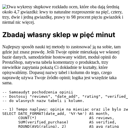
Zbadaj własny sklep w pięć minut
Najlepszy sposób nauki tej metody to zastosować ją na sobie, tam
gdzie już znasz prawdę. Jeśli Twoje opinie mieszkają we własnej
bazie danych, samodzielnie hostowany widżet, moduł opinii do
PrestaShop, natywna tabela komentarzy o produktach, trzy
niewielkie zapytania pokażą Ci dokładnie te kształty, które
opisywaliśmy. Dopasuj nazwy tabel i kolumn do tego, czego
naprawdę używa Twoje źródło opinii; logika jest wszędzie taka
sama.
-- Samoaudyt pochodzenia opinii

-- Dostosuj "reviews", "date_add", "rating", "verified_
-- do wlasnych nazw tabeli i kolumn.

-- 1) Tempo naplywu: opinie na miesiac oraz ile bylo zw
SELECT DATE_FORMAT(date_add, '%Y-%m') AS month,

       COUNT(*)                       AS reviews,

       SUM(verified_purchase)         AS verified,

       ROUND(AVG(rating), 2)          AS avg_rating
