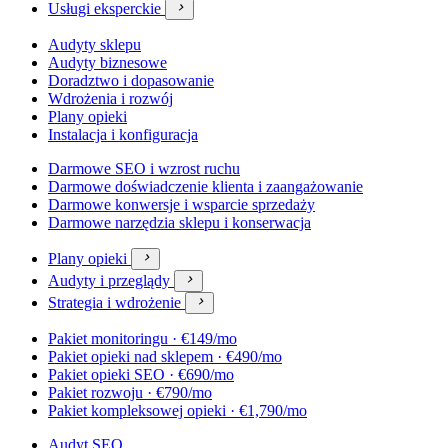
Usługi eksperckie

Audyty sklepu
Audyty biznesowe
Doradztwo i dopasowanie
Wdrożenia i rozwój
Plany opieki
Instalacja i konfiguracja
Darmowe SEO i wzrost ruchu
Darmowe doświadczenie klienta i zaangażowanie
Darmowe konwersje i wsparcie sprzedaży
Darmowe narzędzia sklepu i konserwacja
Plany opieki

Audyty i przeglądy

Strategia i wdrożenie

Pakiet monitoringu · €149/mo
Pakiet opieki nad sklepem · €490/mo
Pakiet opieki SEO · €690/mo
Pakiet rozwoju · €790/mo
Pakiet kompleksowej opieki · €1,790/mo
Audyt SEO