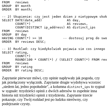
FROM   reviews

GROUP  BY month

ORDER  BY month;

-- 2) Skupienie: czy jest jeden dzien z nietypowym skok
SELECT DATE(date_add)             AS day,

       COUNT(*)                   AS reviews,

       COUNT(DISTINCT ip_address) AS distinct_ips

FROM   reviews

GROUP  BY day

HAVING COUNT(*) >= 10           -- dostosuj prog do swo
ORDER  BY reviews DESC;

-- 3) Rozklad: czy kiedykolwiek pojawia sie cos innego 
SELECT rating,

       COUNT(*)                                        
       ROUND(100 * COUNT(*) / (SELECT COUNT(*) FROM rev
FROM   reviews

GROUP  BY rating

ORDER  BY rating DESC;
Zapytanie pierwsze mówi, czy opinie napływały jak pogoda, czy
jak przełączony wyłącznik. Zapytanie drugie wydobywa wzorzec
„siedem lat, jedno popołudnie", a kolumna
to sygnał
distinct_ips
w sygnale: trzydzieści opinii z dwóch adresów to zupełnie inna
historia niż trzydzieści opinii z trzydziestu. Zapytanie trzecie
pokazuje, czy Twój rozkład jest po ludzku nierówny, czy
podejrzanie czysty.