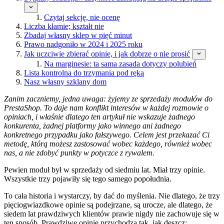
Czytaj sekcję, nie ocenę
Liczba kłamie; kształt nie
Zbadaj własny sklep w pięć minut
Prawo nadgoniło w 2024 i 2025 roku
Jak uczciwie zbierać opinie, i jak dobrze o nie prosić
Na marginesie: ta sama zasada dotyczy polubień
Lista kontrolna do trzymania pod ręką
Nasz własny szklany dom
Zanim zaczniemy, jedna uwaga: żyjemy ze sprzedaży modułów do
PrestaShop. To daje nam konflikt interesów w każdej rozmowie o
opiniach, i właśnie dlatego ten artykuł nie wskazuje żadnego
konkurenta, żadnej platformy jako winnego ani żadnego
konkretnego przypadku jako fałszywego. Celem jest przekazać Ci
metodę, którą możesz zastosować wobec każdego, również wobec
nas, a nie zdobyć punkty w potyczce z rywalem.
Pewien moduł był w sprzedaży od siedmiu lat. Miał trzy opinie.
Wszystkie trzy pojawiły się tego samego popołudnia.
To cała historia i wystarczy, by dać do myślenia. Nie dlatego, że trzy
pięciogwiazdkowe opinie są podejrzane, są urocze, ale dlatego, że
siedem lat prawdziwych klientów prawie nigdy nie zachowuje się w
ten sposób. Prawdziwe opinie przychodzą tak, jak deszcz: