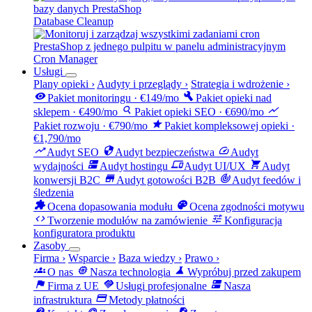
Database Cleanup
Cron Manager
Usługi
Plany opieki
›
Audyty i przeglądy
›
Strategia i wdrożenie
›
visibility
build
Pakiet monitoringu · €149/mo
Pakiet opieki nad
search
show_chart
sklepem · €490/mo
Pakiet opieki SEO · €690/mo
star
Pakiet rozwoju · €790/mo
Pakiet kompleksowej opieki ·
€1,790/mo
trending_up
security
speed
Audyt SEO
Audyt bezpieczeństwa
Audyt
dns
devices
shopping_cart
wydajności
Audyt hostingu
Audyt UI/UX
Audyt
store
track_changes
konwersji B2C
Audyt gotowości B2B
Audyt feedów i
śledzenia
extension
palette
Ocena dopasowania modułu
Ocena zgodności motywu
code
tune
Tworzenie modułów na zamówienie
Konfiguracja
konfiguratora produktu
Zasoby
Firma
›
Wsparcie
›
Baza wiedzy
›
Prawo
›
groups
memory
science
O nas
Nasza technologia
Wypróbuj przed zakupem
flag
handshake
dns
Firma z UE
Usługi profesjonalne
Nasza
payment
infrastruktura
Metody płatności
contact_support
support_agent
request_quote
license