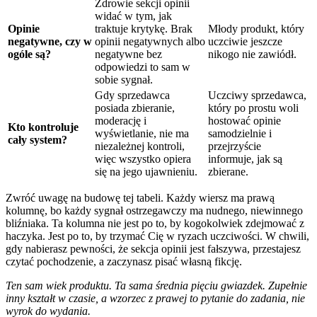
Zdrowie sekcji opinii
widać w tym, jak
Opinie
traktuje krytykę. Brak
Młody produkt, który
negatywne, czy w
opinii negatywnych albo
uczciwie jeszcze
ogóle są?
negatywne bez
nikogo nie zawiódł.
odpowiedzi to sam w
sobie sygnał.
Gdy sprzedawca
Uczciwy sprzedawca,
posiada zbieranie,
który po prostu woli
moderację i
hostować opinie
Kto kontroluje
wyświetlanie, nie ma
samodzielnie i
cały system?
niezależnej kontroli,
przejrzyście
więc wszystko opiera
informuje, jak są
się na jego ujawnieniu.
zbierane.
Zwróć uwagę na budowę tej tabeli. Każdy wiersz ma prawą
kolumnę, bo każdy sygnał ostrzegawczy ma nudnego, niewinnego
bliźniaka. Ta kolumna nie jest po to, by kogokolwiek zdejmować z
haczyka. Jest po to, by trzymać Cię w ryzach uczciwości. W chwili,
gdy nabierasz pewności, że sekcja opinii jest fałszywa, przestajesz
czytać pochodzenie, a zaczynasz pisać własną fikcję.
Ten sam wiek produktu. Ta sama średnia pięciu gwiazdek. Zupełnie
inny kształt w czasie, a wzorzec z prawej to pytanie do zadania, nie
wyrok do wydania.