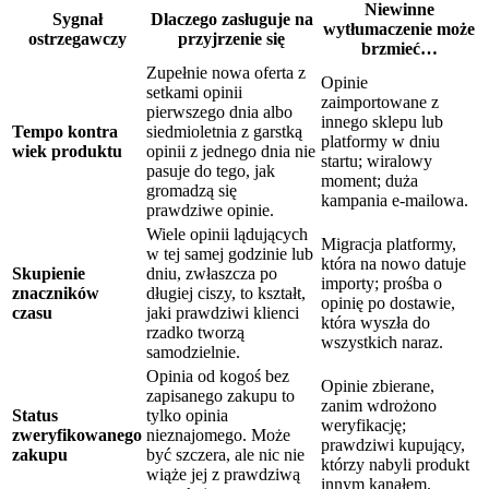
Niewinne
Sygnał
Dlaczego zasługuje na
wytłumaczenie może
ostrzegawczy
przyjrzenie się
brzmieć…
Zupełnie nowa oferta z
Opinie
setkami opinii
zaimportowane z
pierwszego dnia albo
innego sklepu lub
Tempo kontra
siedmioletnia z garstką
platformy w dniu
wiek produktu
opinii z jednego dnia nie
startu; wiralowy
pasuje do tego, jak
moment; duża
gromadzą się
kampania e-mailowa.
prawdziwe opinie.
Wiele opinii lądujących
Migracja platformy,
w tej samej godzinie lub
która na nowo datuje
Skupienie
dniu, zwłaszcza po
importy; prośba o
znaczników
długiej ciszy, to kształt,
opinię po dostawie,
czasu
jaki prawdziwi klienci
która wyszła do
rzadko tworzą
wszystkich naraz.
samodzielnie.
Opinia od kogoś bez
Opinie zbierane,
zapisanego zakupu to
zanim wdrożono
Status
tylko opinia
weryfikację;
zweryfikowanego
nieznajomego. Może
prawdziwi kupujący,
zakupu
być szczera, ale nic nie
którzy nabyli produkt
wiąże jej z prawdziwą
innym kanałem.