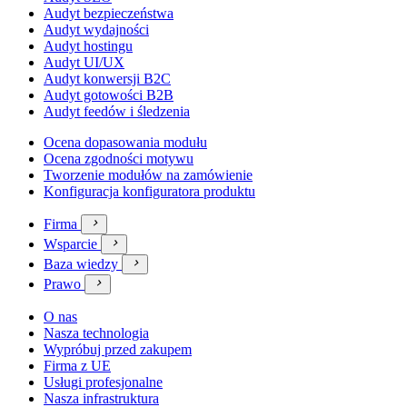
Audyt bezpieczeństwa
Audyt wydajności
Audyt hostingu
Audyt UI/UX
Audyt konwersji B2C
Audyt gotowości B2B
Audyt feedów i śledzenia
Ocena dopasowania modułu
Ocena zgodności motywu
Tworzenie modułów na zamówienie
Konfiguracja konfiguratora produktu
Firma

Wsparcie

Baza wiedzy

Prawo

O nas
Nasza technologia
Wypróbuj przed zakupem
Firma z UE
Usługi profesjonalne
Nasza infrastruktura