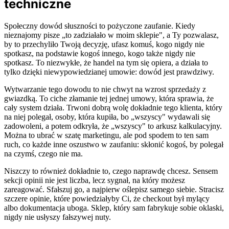
techniczne
Społeczny dowód słuszności to pożyczone zaufanie. Kiedy
nieznajomy pisze „to zadziałało w moim sklepie", a Ty pozwalasz,
by to przechyliło Twoją decyzję, ufasz komuś, kogo nigdy nie
spotkasz, na podstawie kogoś innego, kogo także nigdy nie
spotkasz. To niezwykłe, że handel na tym się opiera, a działa to
tylko dzięki niewypowiedzianej umowie: dowód jest prawdziwy.
Wytwarzanie tego dowodu to nie chwyt na wzrost sprzedaży z
gwiazdką. To ciche złamanie tej jednej umowy, która sprawia, że
cały system działa. Trwoni dobrą wolę dokładnie tego klienta, który
na niej polegał, osoby, która kupiła, bo „wszyscy" wydawali się
zadowoleni, a potem odkryła, że „wszyscy" to arkusz kalkulacyjny.
Można to ubrać w szatę marketingu, ale pod spodem to ten sam
ruch, co każde inne oszustwo w zaufaniu: skłonić kogoś, by polegał
na czymś, czego nie ma.
Niszczy to również dokładnie to, czego naprawdę chcesz. Sensem
sekcji opinii nie jest liczba, lecz sygnał, na który możesz
zareagować. Sfałszuj go, a najpierw oślepisz samego siebie. Stracisz
szczere opinie, które powiedziałyby Ci, że checkout był mylący
albo dokumentacja uboga. Sklep, który sam fabrykuje sobie oklaski,
nigdy nie usłyszy fałszywej nuty.