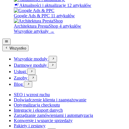
campaign
Aktualności i aktualizacje
12 artykułów
Google Ads & PPC
11 artykułów
Architektura PrestaShop
4 artykułów
Wszystkie artykuły →


Wszystko
Wszystkie moduły

Darmowe moduły

Usługi

Zasoby

Blog

SEO i wzrost ruchu
Doświadczenie klienta i zaangażowanie
Optymalizacja checkoutu
Integracje i eksport danych
Zarządzanie zamówieniami i automatyzacja
Konwersje i wsparcie sprzedaży
Pakiety i zestawy