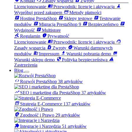
Kontakt
Zasady wsparcia
Zwroty
menu_book
science
Licencjonowanie
Przewodnik: licencje i aktywacja
payment
Wypróbuj przed zakupem
Metody płatności
article
article
article
Hosting PrestaShop
Sklepy testowe
Testowanie
article
article
article
modułów
Migracja PrestaShop 9
Bezpieczeństwo
article
Wydajność
Multistore
gavel
privacy_tip
license
Regulamin
Prywatność
menu_book
support_agent
Licencjonowanie
Przewodnik: licencje i aktywacja
request_quote
verified
Zasady wsparcia
Zwroty
Warunki darmowych
business
download
store
modułów
Impressum
Warunki pobrania demo
security
warning
Warunki sklepu demo
Polityka bezpieczeństwa
Zastrzeżenia
Blog
code
Rozwój PrestaShop
38 artykułów
trending_up
SEO i marketing dla PrestaShop
37 artykułów
storefront
Strategia E-Commerce
137 artykułów
policy
Zgodność i Prawo
29 artykułów
extension
Integracje i Narzędzia
51 artykułów