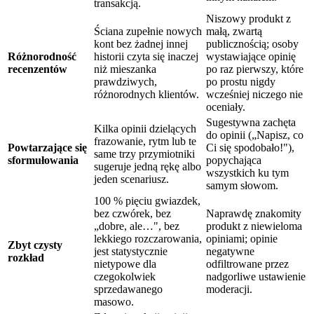
transakcją.
Niszowy produkt z
Ściana zupełnie nowych
małą, zwartą
kont bez żadnej innej
publicznością; osoby
Różnorodność
historii czyta się inaczej
wystawiające opinię
recenzentów
niż mieszanka
po raz pierwszy, które
prawdziwych,
po prostu nigdy
różnorodnych klientów.
wcześniej niczego nie
oceniały.
Sugestywna zachęta
Kilka opinii dzielących
do opinii („Napisz, co
frazowanie, rytm lub te
Powtarzające się
Ci się spodobało!"),
same trzy przymiotniki
sformułowania
popychająca
sugeruje jedną rękę albo
wszystkich ku tym
jeden scenariusz.
samym słowom.
100 % pięciu gwiazdek,
bez czwórek, bez
Naprawdę znakomity
„dobre, ale…", bez
produkt z niewieloma
lekkiego rozczarowania,
opiniami; opinie
Zbyt czysty
jest statystycznie
negatywne
rozkład
nietypowe dla
odfiltrowane przez
czegokolwiek
nadgorliwe ustawienie
sprzedawanego
moderacji.
masowo.