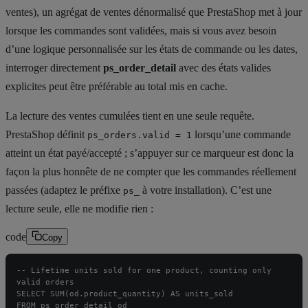
ventes), un agrégat de ventes dénormalisé que PrestaShop met à jour
lorsque les commandes sont validées, mais si vous avez besoin
d’une logique personnalisée sur les états de commande ou les dates,
interroger directement
ps_order_detail
avec des états valides
explicites peut être préférable au total mis en cache.
La lecture des ventes cumulées tient en une seule requête.
PrestaShop définit
lorsqu’une commande
ps_orders.valid = 1
atteint un état payé/accepté ; s’appuyer sur ce marqueur est donc la
façon la plus honnête de ne compter que les commandes réellement
passées (adaptez le préfixe
à votre installation). C’est une
ps_
lecture seule, elle ne modifie rien :
code
Copy
-- Lifetime units sold for one product, counting only 
valid orders

SELECT SUM(od.product_quantity) AS units_sold

FROM ps_order_detail od
