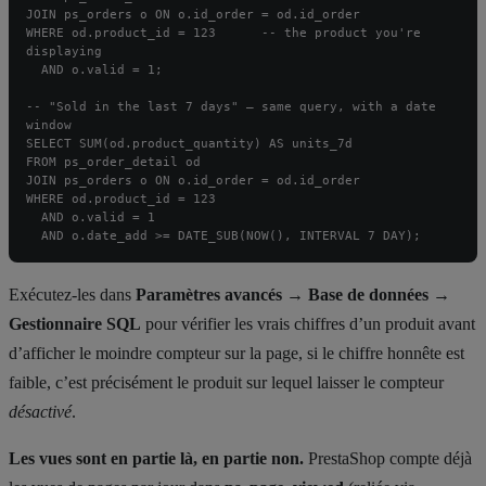
JOIN ps_orders o ON o.id_order = od.id_order

WHERE od.product_id = 123      -- the product you're 
displaying

  AND o.valid = 1;

-- "Sold in the last 7 days" – same query, with a date 
window

SELECT SUM(od.product_quantity) AS units_7d

FROM ps_order_detail od

JOIN ps_orders o ON o.id_order = od.id_order

WHERE od.product_id = 123

  AND o.valid = 1

  AND o.date_add >= DATE_SUB(NOW(), INTERVAL 7 DAY);
Exécutez-les dans
Paramètres avancés → Base de données →
Gestionnaire SQL
pour vérifier les vrais chiffres d’un produit avant
d’afficher le moindre compteur sur la page, si le chiffre honnête est
faible, c’est précisément le produit sur lequel laisser le compteur
désactivé
.
Les vues sont en partie là, en partie non.
PrestaShop compte déjà