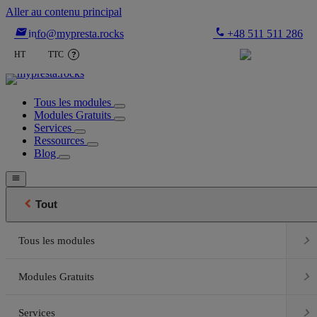
Aller au contenu principal

phone
info@mypresta.rocks
+48 511 511 286


€
HT
TTC
?
Tous les modules
Modules Gratuits
Services
Ressources
Blog


Tout

Tous les modules

Modules Gratuits

Services