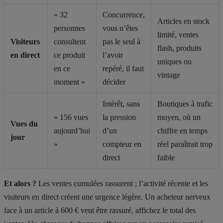
« 32
Concurrence,
Articles en stock
personnes
vous n’êtes
limité, ventes
Visiteurs
consultent
pas le seul à
flash, produits
en direct
ce produit
l’avoir
uniques ou
en ce
repéré, il faut
vintage
moment »
décider
Intérêt, sans
Boutiques à trafic
« 156 vues
la pression
moyen, où un
Vues du
aujourd’hui
d’un
chiffre en temps
jour
»
compteur en
réel paraîtrait trop
direct
faible
Et alors ?
Les ventes cumulées rassurent ; l’activité récente et les
visiteurs en direct créent une urgence légère. Un acheteur nerveux
face à un article à 600 € veut être rassuré, affichez le total des