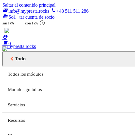
Saltar al contenido principal

phone
info@mypresta.rocks
+48 511 511 286
business
Solicitar cuenta de socio
sin IVA
con IVA
?

€



0

Todo
Todos los módulos
Módulos gratuitos
Servicios
Recursos