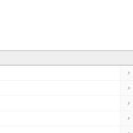



