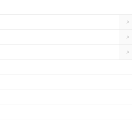


