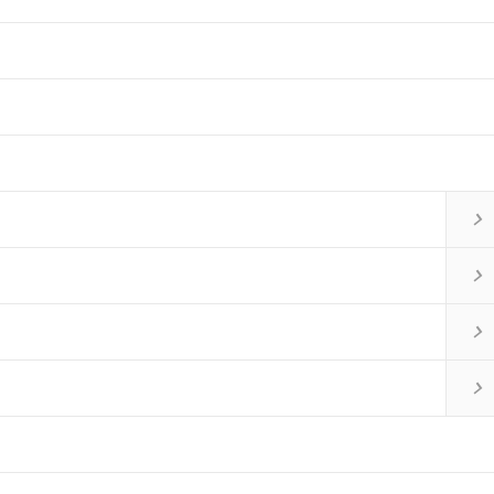



